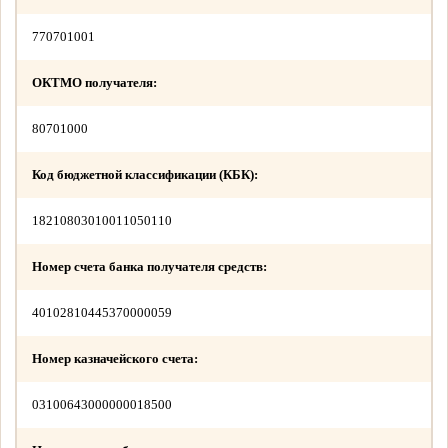
770701001
ОКТМО получателя:
80701000
Код бюджетной классификации (КБК):
18210803010011050110
Номер счета банка получателя средств:
40102810445370000059
Номер казначейского счета:
03100643000000018500